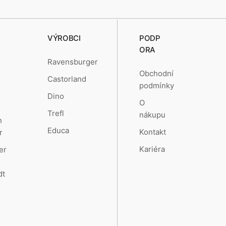
VÝROBCI
PODP
ORA
Ravensburger
Obchodní
Castorland
podmínky
Dino
O
Trefl
nákupu
n
Educa
Kontakt
r
Kariéra
er
dt