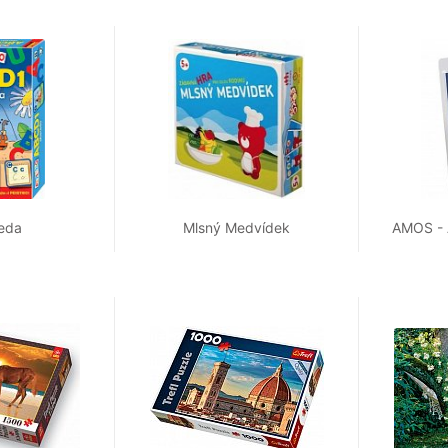
eda
Mlsný Medvídek
AMOS - A