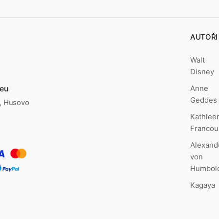
AUTOŘI
Walt
Disney
Anne
.eu
Geddes
., Husovo
Kathlee
Francou
Alexand
von
Humbol
Kagaya