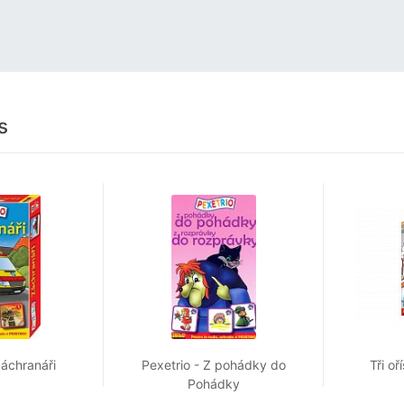
s
Záchranáři
Pexetrio - Z pohádky do
Tři o
Pohádky