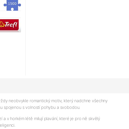
 vždy neobvykle romantický motiv, který nadchne všechny
ásu spojenou s volností pohybu a svobodou.
a v horkém létě milují plavání, které je pro ně skvělý
teligenci.