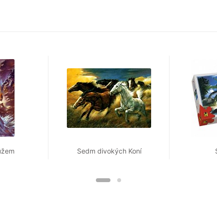
užem
Sedm divokých Koní