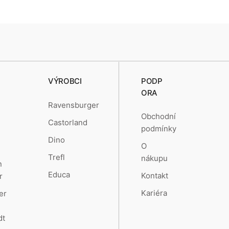
VÝROBCI
PODP
ORA
Ravensburger
Obchodní
Castorland
podmínky
Dino
O
Trefl
nákupu
n
Educa
Kontakt
r
Kariéra
er
dt