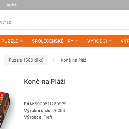
Kariéra
 výraz
 PUZZLE
SPOLEČENSKÉ HRY
VÝROBCI
VÝ
Puzzle 1500 dílků
Koně na Pláži
Koně na Pláži
EAN:
5900511260939
Výrobní číslo:
26093
Výrobce:
Trefl