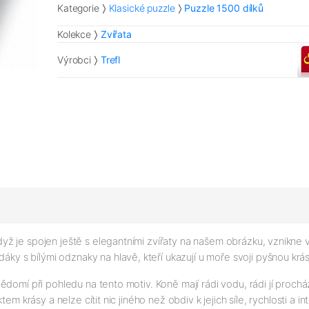
Kategorie
Klasické puzzle
Puzzle 1500 dílků
Kolekce
Zvířata
Výrobci
Trefl
ž je spojen ještě s elegantními zvířaty na našem obrázku, vznikne
ky s bílými odznaky na hlavě, kteří ukazují u moře svoji pyšnou kr
omí při pohledu na tento motiv. Koně mají rádi vodu, rádi jí prochází 
m krásy a nelze cítit nic jiného než obdiv k jejich síle, rychlosti a in