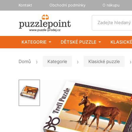
Kontakt
Obchodní podmínky
O nákupu
Vyhledat
Zadejte hledaný
KATEGORIE
DĚTSKÉ PUZZLE
KLASICKÉ
Domů
Kategorie
Klasické puzzle