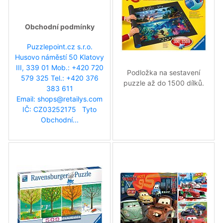
Obchodní podmínky
Puzzlepoint.cz s.r.o.
Husovo náměstí 50 Klatovy
III, 339 01 Mob.: +420 720
Podložka na sestavení
579 325 Tel.: +420 376
puzzle až do 1500 dílků.
383 611
\'15
Email: shops@retailys.com
IČ: CZ03252175 Tyto
Obchodní...