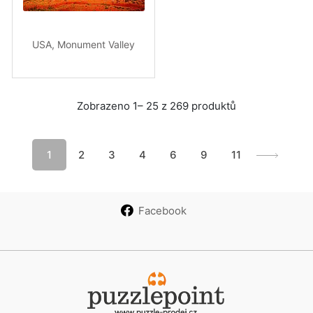
USA, Monument Valley
Zobrazeno 1– 25 z 269 produktů
1
2
3
4
6
9
11
Facebook