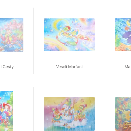
vi Cesty
Veselí Marťani
Mal