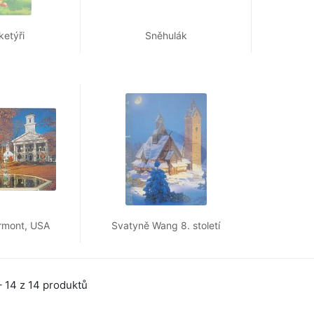
ketýři
Sněhulák
rmont, USA
Svatyně Wang 8. století
 14 z 14 produktů