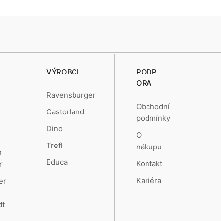
VÝROBCI
PODP
ORA
Ravensburger
Obchodní
Castorland
podmínky
Dino
O
Trefl
nákupu
n
Educa
Kontakt
r
Kariéra
er
dt