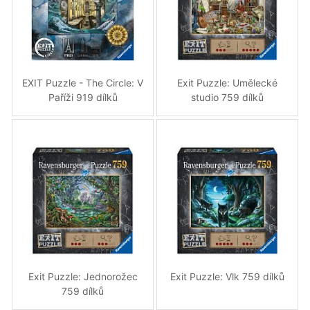
EXIT Puzzle - The Circle: V
Exit Puzzle: Umělecké
Paříži 919 dílků
studio 759 dílků
Exit Puzzle: Jednorožec
Exit Puzzle: Vlk 759 dílků
759 dílků