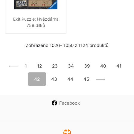
Exit Puzzle: Hvězdárna
759 dílků
Zobrazeno 1026– 1050 z 1124 produktů
1
12
23
34
39
40
41
42
43
44
45
Facebook