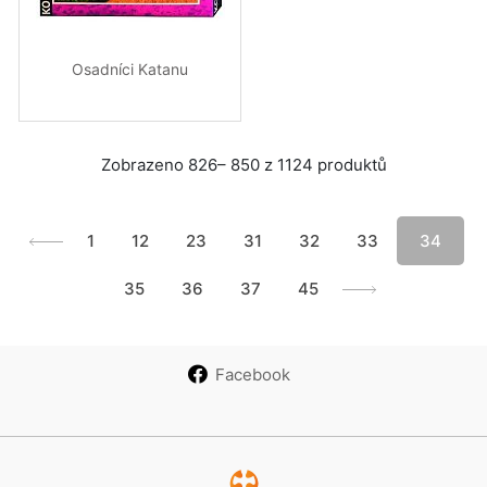
Osadníci Katanu
Zobrazeno 826– 850 z 1124 produktů
1
12
23
31
32
33
34
35
36
37
45
Facebook