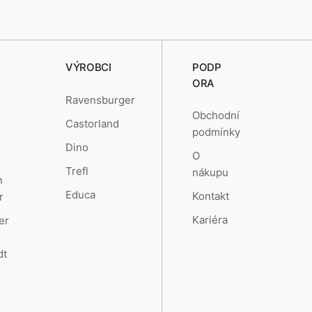
VÝROBCI
PODP
ORA
Ravensburger
Obchodní
Castorland
podmínky
Dino
O
Trefl
nákupu
n
Educa
Kontakt
r
Kariéra
er
dt