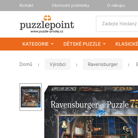
Kontakt
Obchodní podmínky
O nákupu
Vyhledat
Zadejte hledaný
KATEGORIE
DĚTSKÉ PUZZLE
KLASICKÉ
Domů
Výrobci
Ravensburger
E