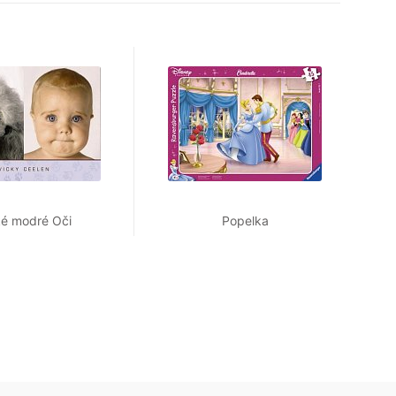
ké modré Oči
Popelka