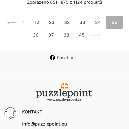
Zobrazeno 851– 875 z 1124 produktů
1
12
23
32
33
34
35
36
37
38
45
Facebook
KONTAKT
info@puzzlepoint.eu