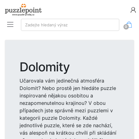
Vyhledávání:
Zadejte hledaný výraz
0
Dolomity
Učarovala vám jedinečná atmosféra
Dolomit? Nebo prostě jen hledáte puzzle
inspirované nějakou osobitou a
nezapomenutelnou krajinou? V obou
případech jste správně mezi puzzlemi v
kategorii puzzle Dolomity. Každé
jednotlivé puzzle, které se zde nachází,
vás alespoň na krátkou chvíli při skládání