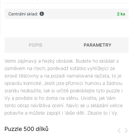
Centrální sklad:
2 ks
POPIS
PARAMETRY
Velmi zajímavý a hezký obrázek. Budete ho skládat s
úsměvem na rtech, poněvadž koťátko vyhlížející ze
sirové těstoviny a na pozadí namalovaná rajčata, to je
opravdu komické. Jestli jste příznivci humoru a žádnou
srandu nezkazíte, tak si určitě poskládejte tyto puzzle i
Vy a pověste si ho doma na stěnu. Uvidíte, jak Vám
tento obraz návštěva ocení. Navíc se u skládání velice
pobavíte a můžete zapojit i Vaše děti. Zkuste to i Vy.
Puzzle 500 dílků