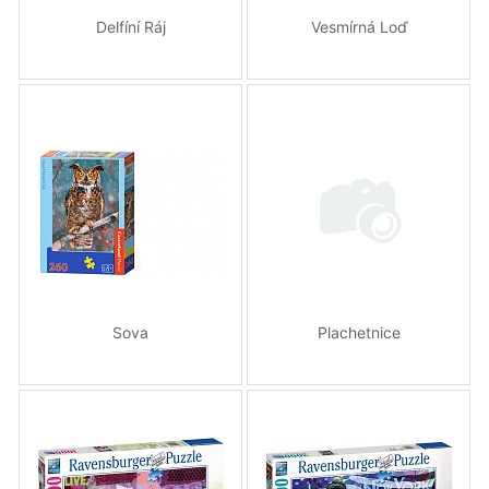
Delfíní Ráj
Vesmírná Loď
Sova
Plachetnice