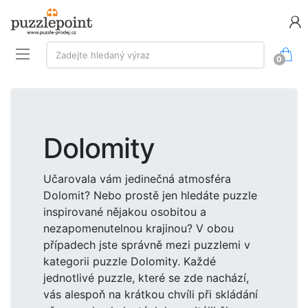
Vyhledávání:
Zadejte hledaný výraz
0
Dolomity
Učarovala vám jedinečná atmosféra
Dolomit? Nebo prostě jen hledáte puzzle
inspirované nějakou osobitou a
nezapomenutelnou krajinou? V obou
případech jste správně mezi puzzlemi v
kategorii puzzle Dolomity. Každé
jednotlivé puzzle, které se zde nachází,
vás alespoň na krátkou chvíli při skládání