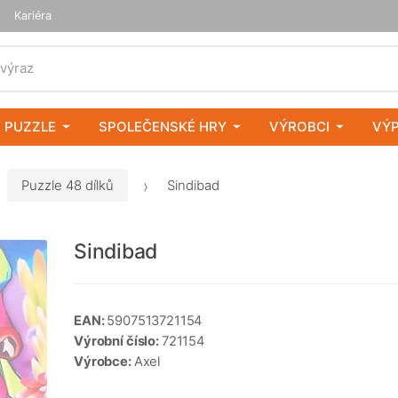
Kariéra
 výraz
 PUZZLE
SPOLEČENSKÉ HRY
VÝROBCI
VÝ
Puzzle 48 dílků
Sindibad
Sindibad
EAN:
5907513721154
Výrobní číslo:
721154
Výrobce:
Axel