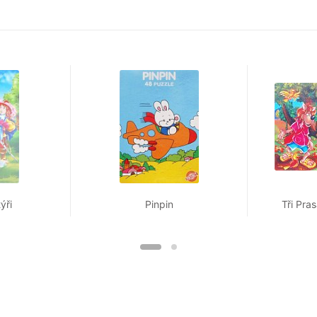
ýři
Pinpin
Tři Pra