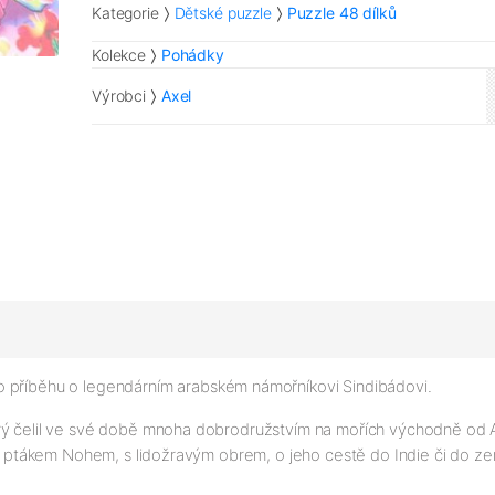
Kategorie
Dětské puzzle
Puzzle 48 dílků
Kolekce
Pohádky
Výrobci
Axel
 příběhu o legendárním arabském námořníkovi Sindibádovi.
rý čelil ve své době mnoha dobrodružstvím na mořích východně od Afr
 s ptákem Nohem, s lidožravým obrem, o jeho cestě do Indie či do zem