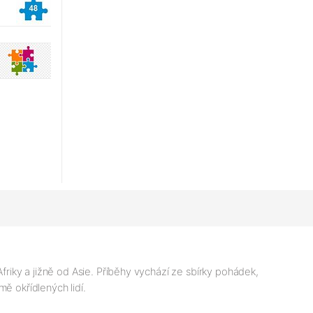
iky a jižně od Asie. Příběhy vychází ze sbírky pohádek,
ě okřídlených lidí.