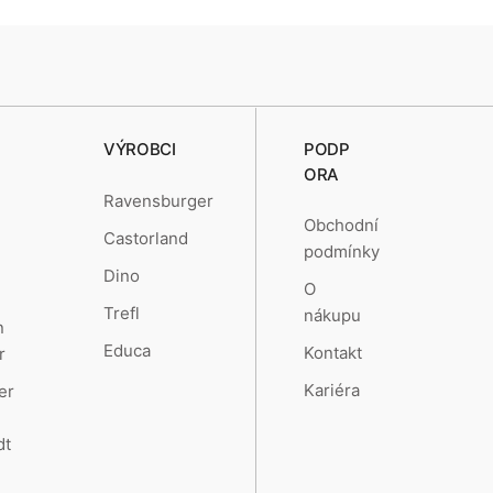
VÝROBCI
PODP
ORA
Ravensburger
Obchodní
Castorland
podmínky
Dino
O
Trefl
nákupu
n
Educa
Kontakt
r
Kariéra
er
dt