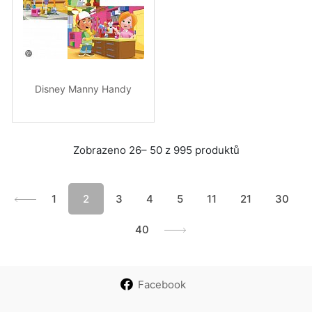
Disney Manny Handy
Zobrazeno 26– 50 z 995 produktů
1
2
3
4
5
11
21
30
40
Facebook