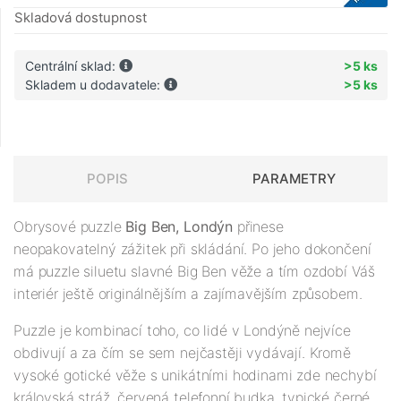
Skladová dostupnost
Centrální sklad:
>5 ks
Skladem u dodavatele:
>5 ks
POPIS
PARAMETRY
Obrysové puzzle
Big Ben, Londýn
přinese
neopakovatelný zážitek při skládání. Po jeho dokončení
má puzzle siluetu slavné Big Ben věže a tím ozdobí Váš
interiér ještě originálnějším a zajímavějším způsobem.
Puzzle je kombinací toho, co lidé v Londýně nejvíce
obdivují a za čím se sem nejčastěji vydávají. Kromě
vysoké gotické věže s unikátními hodinami zde nechybí
královská stráž, červená telefonní budka, typické černé