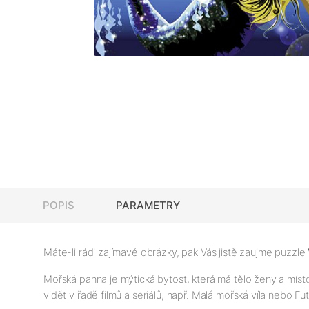
POPIS
PARAMETRY
Máte-li rádi zajímavé obrázky, pak Vás jistě zaujme puzzle
Mořská panna je mýtická bytost, která má tělo ženy a míst
vidět v řadě filmů a seriálů, např. Malá mořská víla nebo Fu