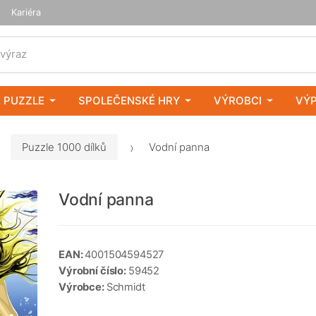
Kariéra
 výraz
 PUZZLE
SPOLEČENSKÉ HRY
VÝROBCI
VÝ
Puzzle 1000 dílků
Vodní panna
Vodní panna
EAN:
4001504594527
Výrobní číslo:
59452
Výrobce:
Schmidt