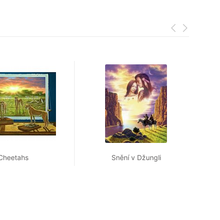
Cheetahs
Snění v Džungli
L