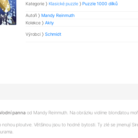
Kategorie
Klasické puzzle
Puzzle 1000 dílků
Autoři
Mandy Reinmuth
Kolekce
Akty
Výrobci
Schmidt
Vodní panna
od Mandy Reinmuth. Na obrázku vidíme blonďatou mořsko
o nohou ploutve. Většinou jsou to hodné bytosti. Ty zlé se jmenují 
turama.