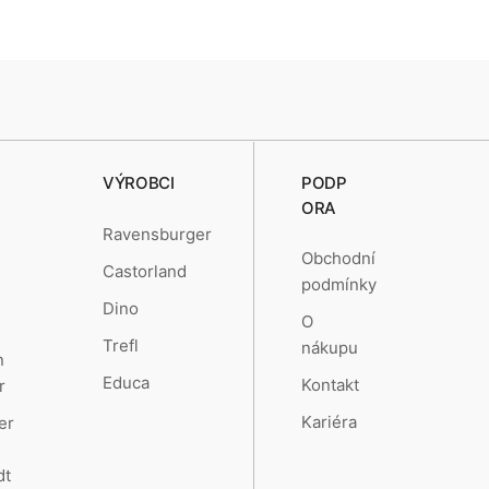
VÝROBCI
PODP
ORA
Ravensburger
Obchodní
Castorland
podmínky
Dino
O
Trefl
nákupu
n
Educa
Kontakt
r
Kariéra
er
dt