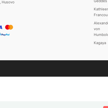
Geddes
., Husovo
Kathlee
Francou
Alexand
von
Humbol
Kagaya