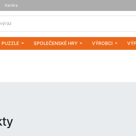
Kariéra
 výraz
 PUZZLE
SPOLEČENSKÉ HRY
VÝROBCI
VÝ
kty