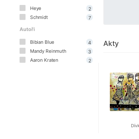
Heye
2
Schmidt
7
Autoři
Akty
Bibian Blue
4
Mandy Reinmuth
3
Aaron Kraten
2
Dív