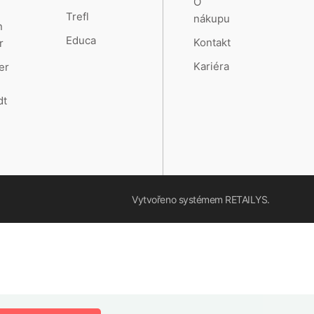
O
Trefl
nákupu
n
Educa
Kontakt
r
Kariéra
er
dt
Vytvořeno systémem
RETAILYS.