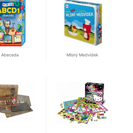
Abeceda
Mlsný Medvídek