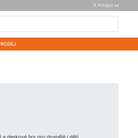
Přihlásit se
PRODEJ
 a deskové hry pro dospělé i děti.