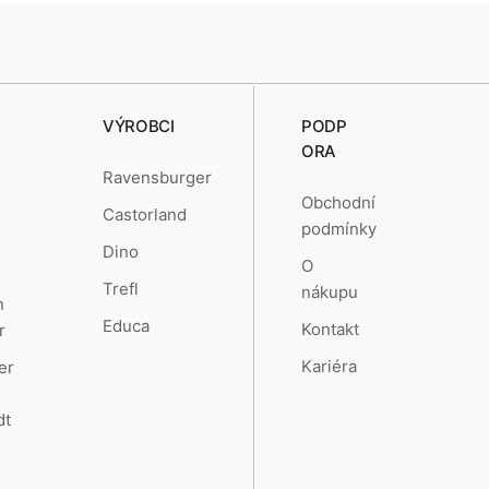
VÝROBCI
PODP
ORA
Ravensburger
Obchodní
Castorland
podmínky
Dino
O
Trefl
nákupu
n
Educa
Kontakt
r
Kariéra
er
dt