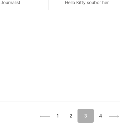
Journalist
Hello Kitty soubor her
1
2
3
4