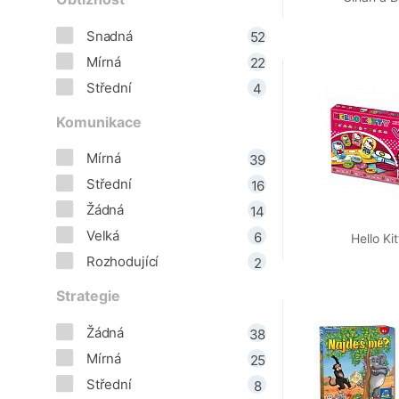
Snadná
52
Mírná
22
Střední
4
Komunikace
Mírná
39
Střední
16
Žádná
14
Velká
6
Hello Kit
Rozhodující
2
Strategie
Žádná
38
Mírná
25
Střední
8