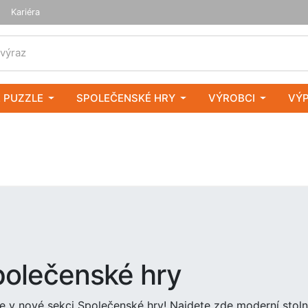
Kariéra
 výraz
 PUZZLE
SPOLEČENSKÉ HRY
VÝROBCI
VÝ
polečenské hry
te v nové sekci Společenské hry! Najdete zde moderní stolní