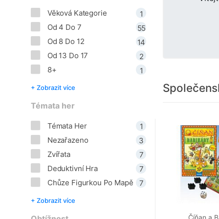
Věková Kategorie
1
Od 4 Do 7
55
Od 8 Do 12
14
Od 13 Do 17
2
8+
1
Společens
+ Zobrazit více
Témata her
Témata Her
1
Nezařazeno
3
Zvířata
7
Deduktivní Hra
7
Chůze Figurkou Po Mapě
7
+ Zobrazit více
Číňan a B
Obtížnost