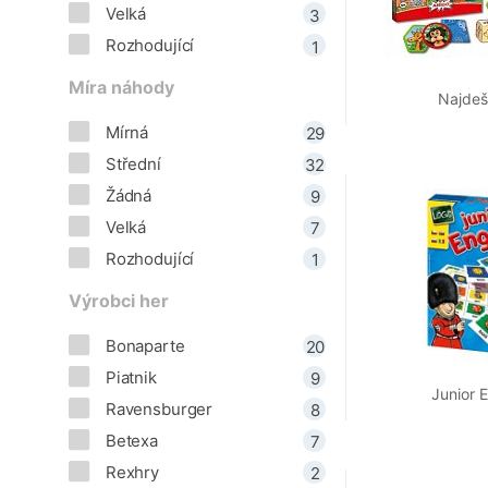
Velká
3
Rozhodující
1
Míra náhody
Najde
Mírná
29
Střední
32
Žádná
9
Velká
7
Rozhodující
1
Výrobci her
Bonaparte
20
Piatnik
9
Junior E
Ravensburger
8
Betexa
7
Rexhry
2