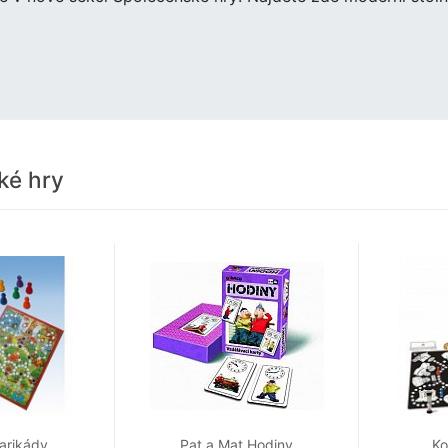
ké hry
arikády
Pat a Mat Hodiny
K