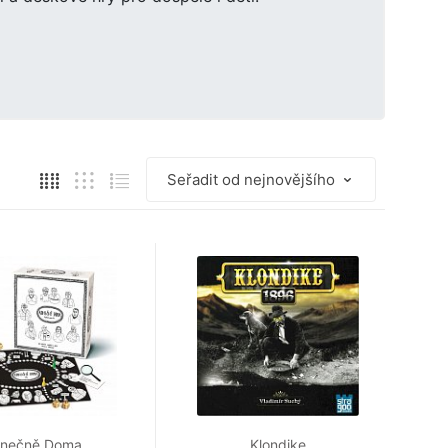
onečně Doma
Klondike