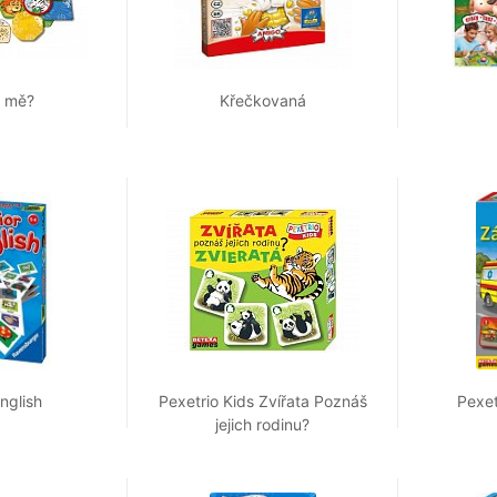
š mě?
Křečkovaná
nglish
Pexetrio Kids Zvířata Poznáš
Pexet
jejich rodinu?