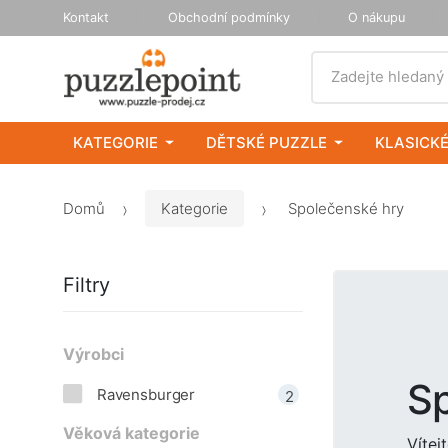
Kontakt
Obchodní podmínky
O nákupu
Vyhledat
Zadejte hledaný
KATEGORIE
DĚTSKÉ PUZZLE
KLASICKÉ
Domů
Kategorie
Společenské hry
Filtry
Výrobci
S
Ravensburger
2
Věková kategorie
Vítej