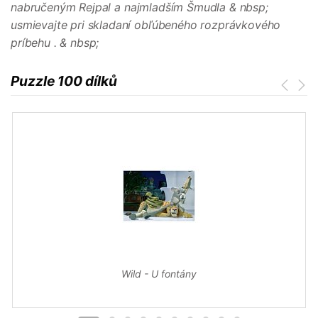
nabručeným
Rejpal
a najmladším
Šmudla & nbsp;
usmievajte pri skladaní obľúbeného rozprávkového
príbehu . & nbsp;
Puzzle 100 dílků
Wild - U fontány