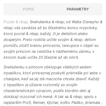
POPIS
PARAMETRY
Puzzle & nbsp;
Snehulienka & nbsp;
od
Walta Disneyho &
nbsp;
vás zavádza až ku šťastnému koncu rozprávky,
ktorú pozná & nbsp; každý, či je dieťaťom alebo
dospelým. Preto rodičia určite svojím & nbsp; deťom
pomôžu zložiť krásnu princeznú, tancujúce v objatí so
svojím princom na cestičke k nádhernému zámku, v
ktorom budú určite žiť šťastne až do smrti.
Snehulienku s princom obklopuje všetkých sedem
trpaslíkov, ktorí princeznej poskytli prístrešie pri sebe v
chalúpke, keď sa jej zlá macocha chcela zbaviť. Každý
z trpaslíkov je úžasne roztomilý so svojím
charakteristickým výrazom, podľa ktorého deti aj
dokázají rozoznať ich mená. A tak sa & nbsp; spolu s
najstarším
Profi, Remen, Kýchal, koľko Plaško, driemala
,