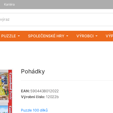
Kariéra
 výraz
 PUZZLE
SPOLEČENSKÉ HRY
VÝROBCI
VÝ
Pohádky
EAN:
5904438012022
Výrobní číslo:
12022b
Puzzle 100 dílků