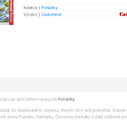
Kolekce
Pohádky
Výrobci
Castorland
brazu se splní dětem na puzzle
Pohádky
.
poskládají do očekávaného obrázku, kterým oživí svůj pokojíček. Krá
 mít doma Popelku, Sněhurku, Červenou Karkulku a další oblíbené p