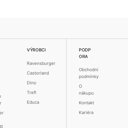
VÝROBCI
PODP
ORA
Ravensburger
Obchodní
Castorland
podmínky
Dino
O
Trefl
nákupu
n
Educa
Kontakt
r
Kariéra
er
dt