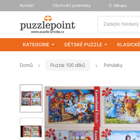
Kontakt
Obchodní podmínky
O nákupu
Vyhledat
Zadejte hledaný
KATEGORIE
DĚTSKÉ PUZZLE
KLASICKÉ
Domů
Puzzle 100 dílků
Pohádky