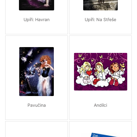
Upíři: Havran
Upíři: Na Střeše
Pavučina
Andílci