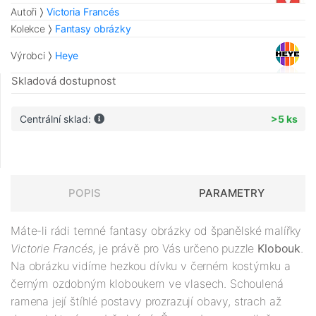
Autoři
Victoria Francés
Kolekce
Fantasy obrázky
Výrobci
Heye
Skladová dostupnost
Centrální sklad:
>5 ks
POPIS
PARAMETRY
Máte-li rádi temné fantasy obrázky od španělské malířky
Victorie Francés
, je právě pro Vás určeno puzzle
Klobouk
.
Na obrázku vidíme hezkou dívku v černém kostýmku a
černým ozdobným kloboukem ve vlasech. Schoulená
ramena její štíhlé postavy prozrazují obavy, strach až