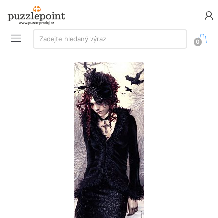
Vyhledávání:
Zadejte hledaný výraz
0