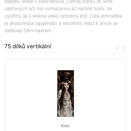
depresi, které v sobě skrývá. Černou barvu ze silně
nalíčených očí má rozmazanou až na bílé tváře. Ve
výstřihu se jí leskne velký ozdobný kříž. Celá atmosféra
je prodchnuta tajuplností a smutkem, když k dívce se
slétávají černí havrani.
75 dílků vertikální
Krev