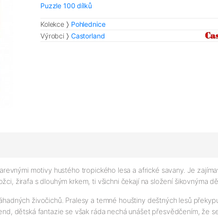
Puzzle 100 dílků
Kolekce
Pohlednice
Výrobci
Castorland
evnými motivy hustého tropického lesa a africké savany. Je zajímav
sorožci, žirafa s dlouhým krkem, ti všichni čekají na složení šikovnýma
 záhadných živočichů. Pralesy a temné houštiny deštných lesů překypu
egend, dětská fantazie se však ráda nechá unášet přesvědčením, že 