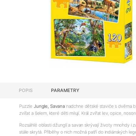
POPIS
PARAMETRY
Puzzle
Jungle, Savana
nadchne dětské staviče s dvěma bar
zvířat a šelem, které děti milují. Král zvířat lev, opice, no
Rozsáhlé oblasti džunglí a savan skrývají životy mnohdy i
stále skrytá. Příběhy o nich možná patří do indiánských l