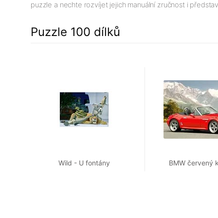
puzzle a nechte rozvíjet jejich manuální zručnost i představ
Puzzle 100 dílků
Wild - U fontány
BMW červený k