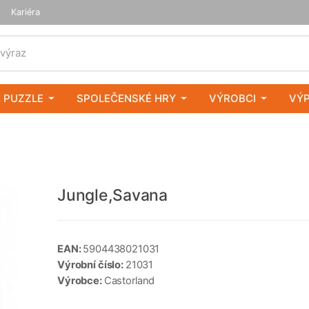
Kariéra
 výraz
 PUZZLE
SPOLEČENSKÉ HRY
VÝROBCI
VÝ
Jungle,Savana
EAN:
5904438021031
Výrobní číslo:
21031
Výrobce:
Castorland