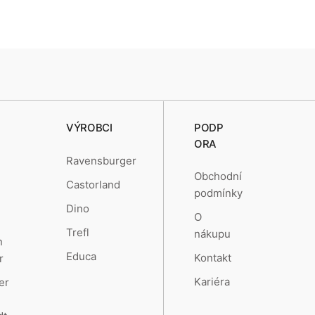
VÝROBCI
PODP
ORA
Ravensburger
Obchodní
Castorland
podmínky
Dino
O
Trefl
nákupu
n
Educa
Kontakt
r
Kariéra
er