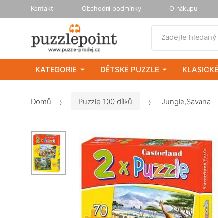
Kontakt
Obchodní podmínky
O nákupu
Vyhledat
Zadejte hledaný
KATEGORIE
DĚTSKÉ PUZZLE
KLASICKÉ
Domů
Puzzle 100 dílků
Jungle,Savana