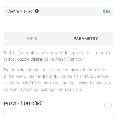
Centrální sklad:
2 ks
POPIS
PARAMETRY
Máte-li rádi netradiční obrázky dětí, pak Vám jistě udělá
radost puzzle
Jiskra
od Kathleen Francour.
Na obrázku vidíme krásné malé miminko, které sedí na
bílém květu. Má modrá motýlí křídla a na hlavě věneček
z modrých květů. Miminko se usmívá s jiskrou v oku a se
zalíbením pozoruje poletující včelku v dáli.
Puzzle 500 dílků