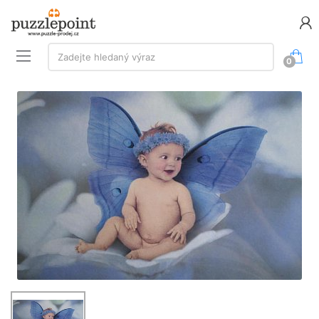
Vyhledávání:
Zadejte hledaný výraz
0