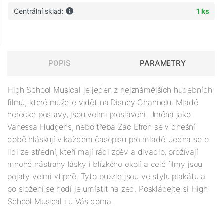
Centrální sklad:
1 ks
POPIS
PARAMETRY
High School Musical je jeden z nejznámějších hudebních
filmů, které můžete vidět na Disney Channelu. Mladé
herecké postavy, jsou velmi proslaveni. Jména jako
Vanessa Hudgens, nebo třeba Zac Efron se v dnešní
době hláskují v každém časopisu pro mladé. Jedná se o
lidi ze střední, kteří mají rádi zpěv a divadlo, prožívají
mnohé nástrahy lásky i blízkého okolí a celé filmy jsou
pojaty velmi vtipně. Tyto puzzle jsou ve stylu plakátu a
po složení se hodí je umístit na zeď. Poskládejte si High
School Musical i u Vás doma.