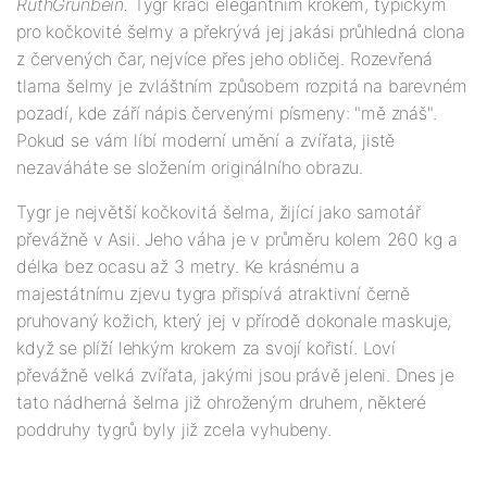
Ruth
Grunbein.
Tygr kráčí elegantním krokem, typickým
pro kočkovité šelmy a překrývá jej jakási průhledná clona
z červených čar, nejvíce přes jeho obličej. Rozevřená
tlama šelmy je zvláštním způsobem rozpitá na barevném
pozadí, kde září nápis červenými písmeny: "mě znáš".
Pokud se vám líbí moderní umění a zvířata, jistě
nezaváháte se složením originálního obrazu.
Tygr je největší kočkovitá šelma, žijící jako samotář
převážně v Asii. Jeho váha je v průměru kolem 260 kg a
délka bez ocasu až 3 metry. Ke krásnému a
majestátnímu zjevu tygra přispívá atraktivní černě
pruhovaný kožich, který jej v přírodě dokonale maskuje,
když se plíží lehkým krokem za svojí kořistí. Loví
převážně velká zvířata, jakými jsou právě jeleni. Dnes je
tato nádherná šelma již ohroženým druhem, některé
poddruhy tygrů byly již zcela vyhubeny.