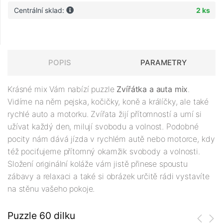
Centrální sklad:
2 ks
POPIS
PARAMETRY
Krásné mix Vám nabízí puzzle
Zvířátka a auta mix
.
Vidíme na něm pejska, kočičky, koně a králíčky, ale také
rychlé auto a motorku. Zvířata žijí přítomností a umí si
užívat každý den, milují svobodu a volnost. Podobné
pocity nám dává jízda v rychlém autě nebo motorce, kdy
též pociťujeme přítomný okamžik svobody a volnosti.
Složení originální koláže vám jistě přinese spoustu
zábavy a relaxaci a také si obrázek určitě rádi vystavíte
na stěnu vašeho pokoje.
Puzzle 60 dilku