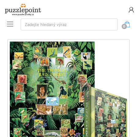
Vyhledávání:
Zadejte hledaný výraz
0