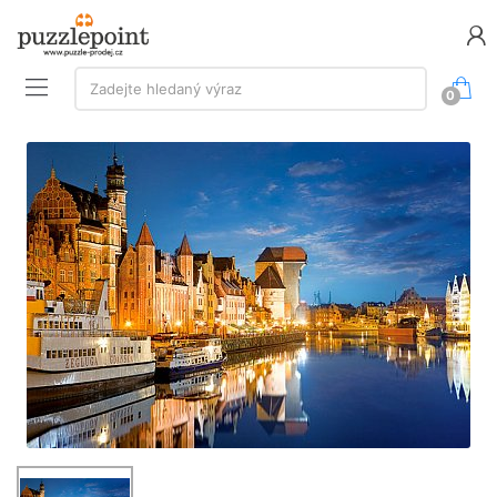
Vyhledávání:
Zadejte hledaný výraz
0