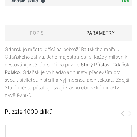
Centrální sklad:
1 ks
POPIS
PARAMETRY
Gdaňsk je město ležící na pobřeží Baltského moře u
Gdaňského zálivu. Jeho majestátnost si každý milovník
cestování jistě rád složí na puzzle
Starý Přístav, Gdaňsk,
Polsko
. Gdaňsk je vyhledáván turisty především pro
svou tisíciletou historii a výjimečnou architekturu. Zdejší
Staré město přitahuje svojí krásou obrovské množtví
návštěvníků.
Puzzle 1000 dílků