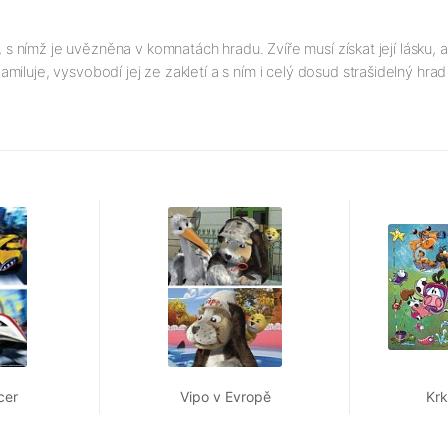
, s nímž je uvězněna v komnatách hradu. Zvíře musí získat její lásku
iluje, vysvobodí jej ze zakletí a s ním i celý dosud strašidelný hra
cer
Vipo v Evropě
Krk