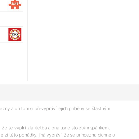
ezny a při tom si převypráví jejich příběhy se šťastným
že se vyplní zlá kletba a ona usne stoletým spánkem,
verzí této pohádky, jiná vypráví, že se princezna píchne o