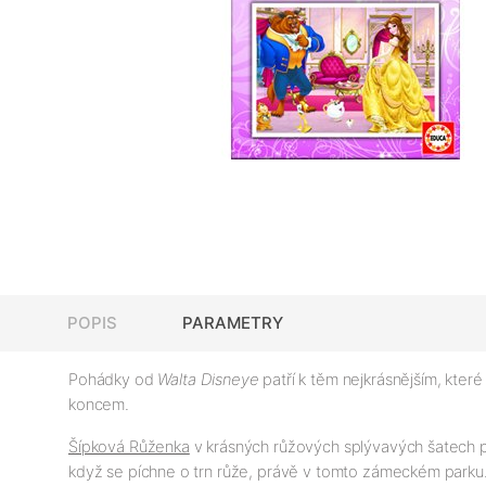
POPIS
PARAMETRY
Pohádky od
Walta Disneye
patří k těm nejkrásnějším, které 
koncem.
Šípková Růženka
v krásných růžových splývavých šatech pó
když se píchne o trn růže, právě v tomto zámeckém parku. Naj