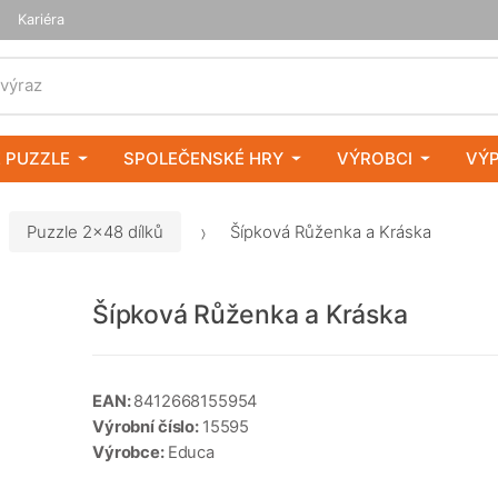
Kariéra
 výraz
 PUZZLE
SPOLEČENSKÉ HRY
VÝROBCI
VÝ
Puzzle 2x48 dílků
Šípková Růženka a Kráska
Šípková Růženka a Kráska
EAN:
8412668155954
Výrobní číslo:
15595
Výrobce:
Educa