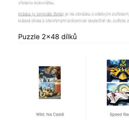
vřeteno kolovrátku.
Kráska (v originále Bella)
je na obrázku s ošklivým zvířetem
krásná dívka s otevřeným srdcem se skutečně do zvířete zam
Puzzle 2x48 dílků
Wild: Na Cestě
Speed Ra