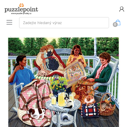
Vyhledávání:
Zadejte hledaný výraz
0