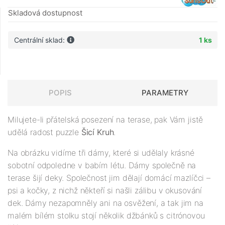
Skladová dostupnost
Centrální sklad:
1 ks
POPIS
PARAMETRY
Milujete-li přátelská posezení na terase, pak Vám jistě
udělá radost puzzle
Šicí Kruh
.
Na obrázku vidíme tři dámy, které si udělaly krásné
sobotní odpoledne v babím létu. Dámy společně na
terase šijí deky. Společnost jim dělají domácí mazlíčci –
psi a kočky, z nichž někteří si našli zálibu v okusování
dek. Dámy nezapomněly ani na osvěžení, a tak jim na
malém bílém stolku stojí několik džbánků s citrónovou