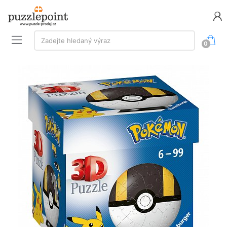
Vyhledávání:
Zadejte hledaný výraz
0