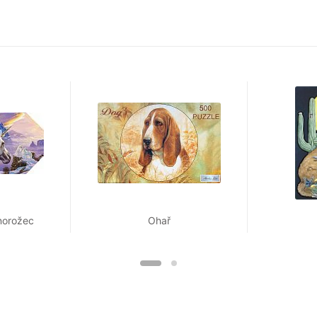
norožec
Ohař