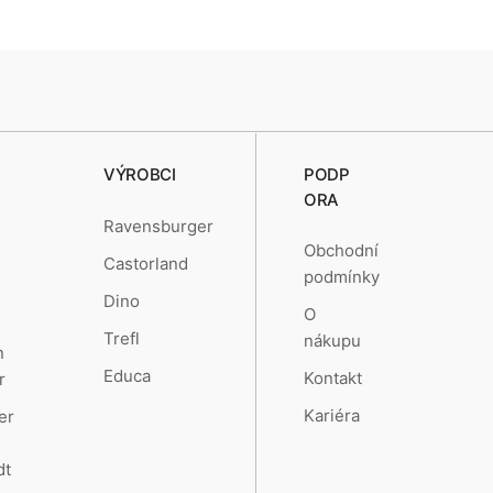
VÝROBCI
PODP
ORA
Ravensburger
Obchodní
Castorland
podmínky
Dino
O
Trefl
nákupu
n
Educa
Kontakt
r
Kariéra
er
dt