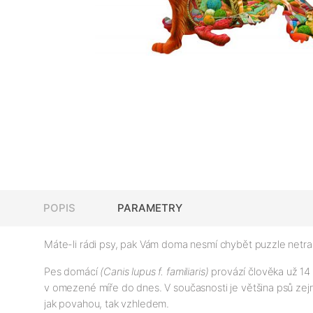
POPIS
PARAMETRY
Máte-li rádi psy, pak Vám doma nesmí chybět puzzle netra
Pes domácí
(Canis lupus f. familiaris)
provází člověka už 14 t
v omezené míře do dnes. V současnosti je většina psů zejm
jak povahou, tak vzhledem.