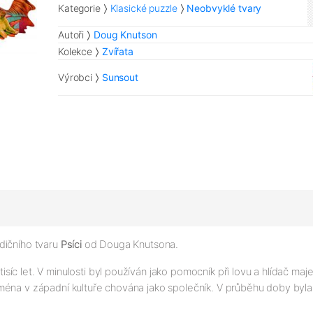
Kategorie
Klasické puzzle
Neobvyklé tvary
Autoři
Doug Knutson
Kolekce
Zvířata
Výrobci
Sunsout
dičního tvaru
Psíci
od Douga Knutsona.
isíc let. V minulosti byl používán jako pomocník při lovu a hlídač maj
éna v západní kultuře chována jako společník. V průběhu doby byla 