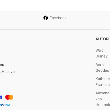
Facebook
AUTOŘI
Walt
Disney
Anne
.eu
Geddes
., Husovo
Kathlee
Francou
Alexand
von
Humbol