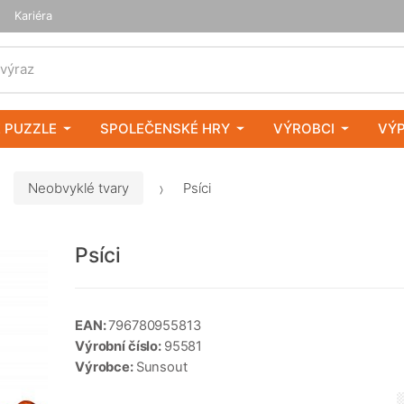
Kariéra
 výraz
 PUZZLE
SPOLEČENSKÉ HRY
VÝROBCI
VÝ
Neobvyklé tvary
Psíci
Psíci
EAN:
796780955813
Výrobní číslo:
95581
Výrobce:
Sunsout