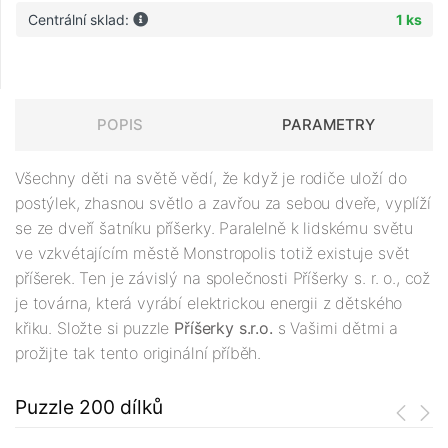
Centrální sklad:
1 ks
POPIS
PARAMETRY
Všechny děti na světě vědí, že když je rodiče uloží do
postýlek, zhasnou světlo a zavřou za sebou dveře, vyplíží
se ze dveří šatníku příšerky. Paralelně k lidskému světu
ve vzkvétajícím městě Monstropolis totiž existuje svět
příšerek. Ten je závislý na společnosti Příšerky s. r. o., což
je továrna, která vyrábí elektrickou energii z dětského
křiku. Složte si puzzle
Příšerky s.r.o.
s Vašimi dětmi a
prožijte tak tento originální příběh.
Puzzle 200 dílků