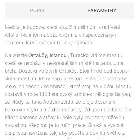
POPIS
PARAMETRY
Mešita je budova, která slouží muslimům k uctívání
Alláha. Není jen náboženským, ale i společenským
centrem, které má symbolický význam.
Na puzzle
Ortaköy, Istanbul, Turecko
vidíme mešitu,
která se nachází v nejkrásnějším místě Instanbulu na
břehu Bosporu ve čtvrti Ortaköy. Stojí hned pod Bospor­
ským mos­tem, který spo­juje Evropu s Asií. Dohromady
jde o jedinečnou kombinaci, která stojí za vidění. Mešitu
postavil v roce 1853 královský architekt Nikogos Balyan,
za vlády sultána Abdulmecida. Je projektovaná v
barokním stylu a má dva minarety. Zdi jsou postavené z
bílého kamene a stěny kupole byly obloženy růžovou
mozaikou. Všechno je to ruční práce. Široká a vysoká
okna jsou navržena tak, aby pouštěla dovnitř světlo z