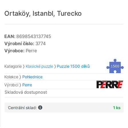
Ortaköy, Istanbl, Turecko
EAN:
8698543137745
Výrobní číslo:
3774
Výrobce:
Perre
Kategorie
Klasické puzzle
Puzzle 1500 dílků
Kolekce
Pohlednice
Výrobci
Perre
Skladová dostupnost
Centrální sklad:
1 ks