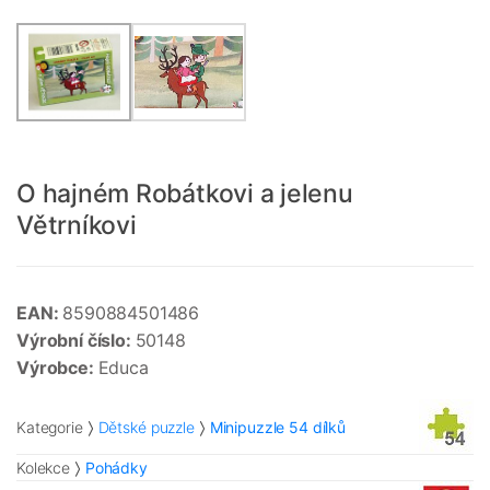
O hajném Robátkovi a jelenu
Větrníkovi
EAN:
8590884501486
Výrobní číslo:
50148
Výrobce:
Educa
Kategorie
Dětské puzzle
Minipuzzle 54 dílků
Kolekce
Pohádky