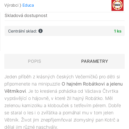
Výrobci
Educa
Skladová dostupnost
Centrální sklad:
1 ks
POPIS
PARAMETRY
Jeden příběh z krásných českých Večerníčků pro děti si
připomenete na minipuzzle
O hajném Robátkovi a jelenu
Větrníkovi
. Je to kreslená pohádka od Václava Čtvrtka
vyprávějící o hájovně, v které žil hajný Robátko. Měl
zelenou kamizolku a klobouček s tetřevím pérem. Dobře
se staral o les i o zvířátka a pomáhal mu v tom jelen
Větrník. Život jim znepříjemňoval zlomyslný pan Kotrč a
dělal jim různé naschvály.