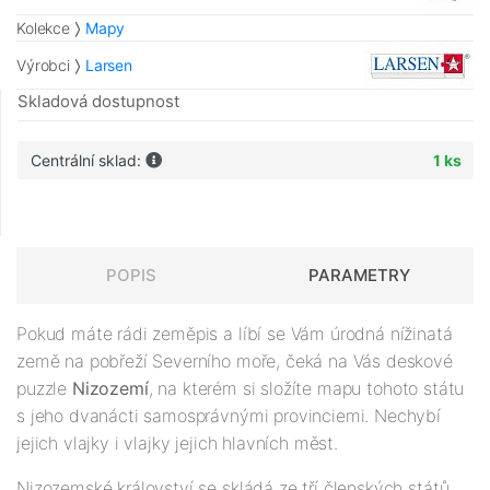
Kolekce
Mapy
Výrobci
Larsen
Skladová dostupnost
Centrální sklad:
1 ks
POPIS
PARAMETRY
Pokud máte rádi zeměpis a líbí se Vám úrodná nížinatá
země na pobřeží Severního moře, čeká na Vás deskové
puzzle
Nizozemí
, na kterém si složíte mapu tohoto státu
s jeho dvanácti samosprávnými provinciemi. Nechybí
jejich vlajky i vlajky jejich hlavních měst.
Nizozemské království se skládá ze tří členských států,