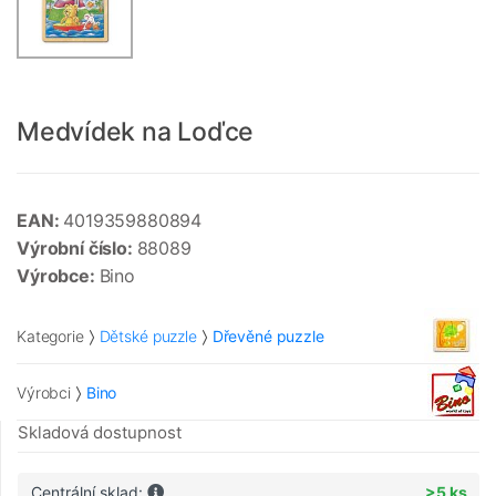
Medvídek na Loďce
EAN:
4019359880894
Výrobní číslo:
88089
Výrobce:
Bino
Kategorie
Dětské puzzle
Dřevěné puzzle
Výrobci
Bino
Skladová dostupnost
Centrální sklad:
>5 ks