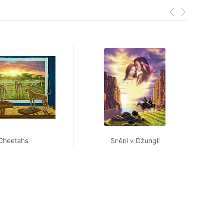
Cheetahs
Snění v Džungli
L