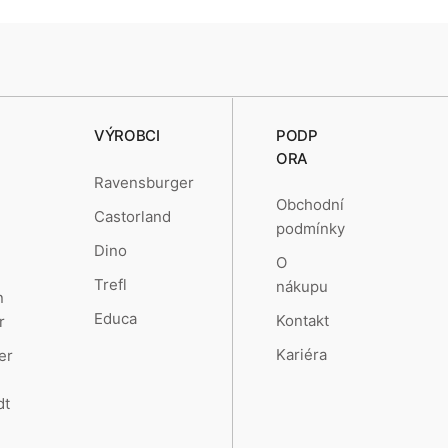
VÝROBCI
PODP
ORA
Ravensburger
Obchodní
Castorland
podmínky
Dino
O
Trefl
nákupu
n
Educa
Kontakt
r
Kariéra
er
dt