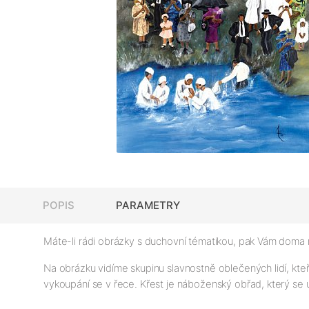
POPIS
PARAMETRY
Máte-li rádi obrázky s duchovní tématikou, pak Vám doma
Na obrázku vidíme skupinu slavnostně oblečených lidí, kteří
vykoupání se v řece. Křest je náboženský obřad, který se 