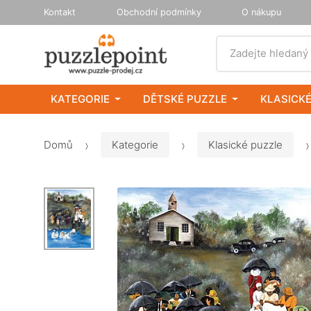
Kontakt
Obchodní podmínky
O nákupu
Vyhledat
Zadejte hledaný
KATEGORIE
DĚTSKÉ PUZZLE
KLASICKÉ
Domů
Kategorie
Klasické puzzle