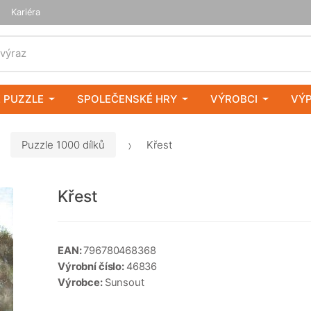
Kariéra
 výraz
 PUZZLE
SPOLEČENSKÉ HRY
VÝROBCI
VÝ
Puzzle 1000 dílků
Křest
Křest
EAN:
796780468368
Výrobní číslo:
46836
Výrobce:
Sunsout