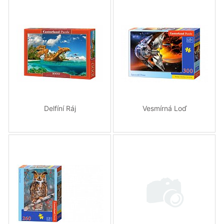
Delfíní Ráj
Vesmírná Loď