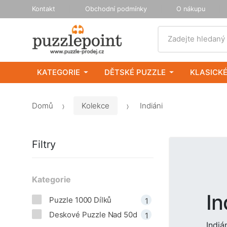
Kontakt
Obchodní podmínky
O nákupu
Vyhledat
Zadejte hledaný
KATEGORIE
DĚTSKÉ PUZZLE
KLASICKÉ
Domů
Kolekce
Indiáni
Filtry
Kategorie
In
Puzzle 1000 Dílků
1
Deskové Puzzle Nad 50d
1
Indiá