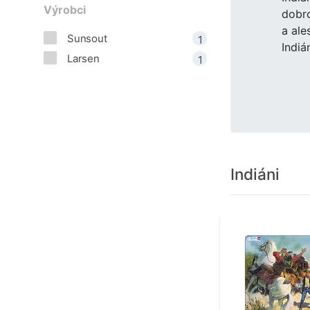
Výrobci
dobro
a ale
Sunsout
1
Indián
Larsen
1
Indiáni