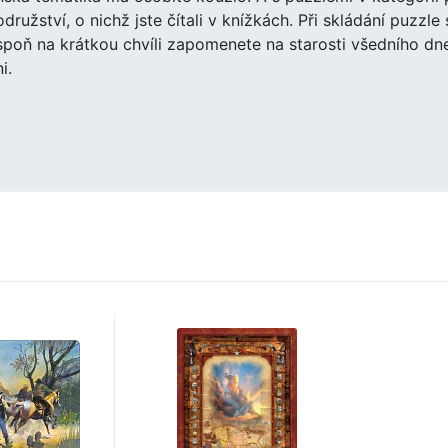
družství, o nichž jste čítali v knížkách. Při skládání puzzl
spoň na krátkou chvíli zapomenete na starosti všedního dne.
i.