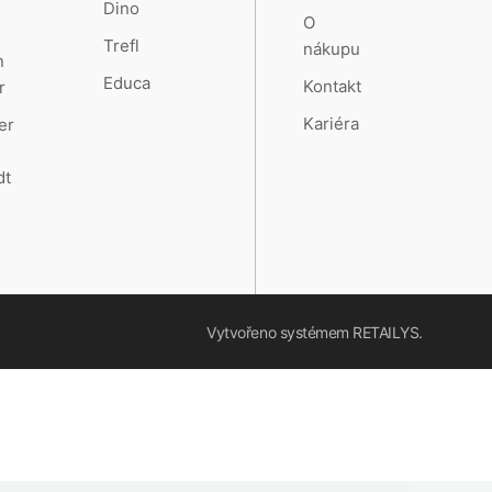
Dino
O
Trefl
nákupu
n
Educa
Kontakt
r
Kariéra
er
dt
Vytvořeno systémem
RETAILYS.