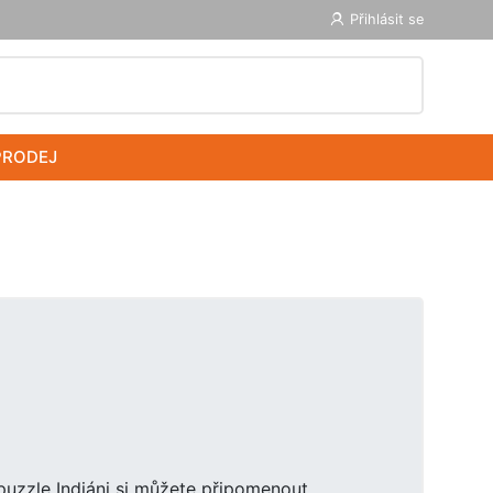
Přihlásit se
PRODEJ
 puzzle Indiáni si můžete připomenout