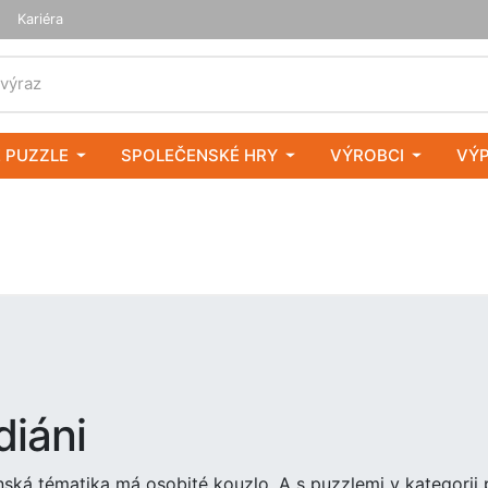
Kariéra
 výraz
 PUZZLE
SPOLEČENSKÉ HRY
VÝROBCI
VÝ
diáni
nská tématika má osobité kouzlo. A s puzzlemi v kategorii