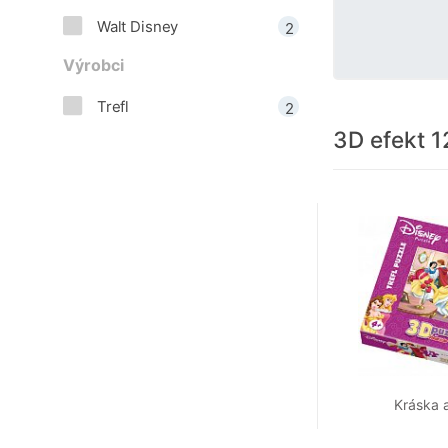
Walt Disney
2
Výrobci
Trefl
2
3D efekt 1
Kráska a